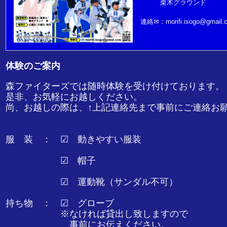
栗木グラウンド
連絡✉：morifi.isogo@gmail.
体験のご案内
森ファイターズでは随時体験を受け付けております。
是非、お気軽にお越しください。
尚、お越しの際は、↑上記連絡先まで事前にご連絡お
服 装 ： ☑ 動きやすい服装
☑ 帽子
☑ 運動靴（サンダル不可）
持ち物 ： ☑ グローブ
※なければ貸出し致しますので
事前にお伝えください。